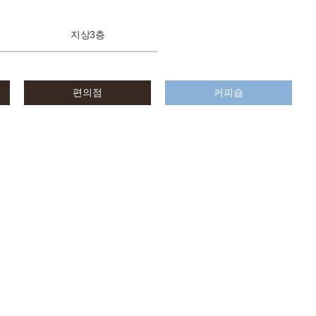
지상3층
편의점
커피숍