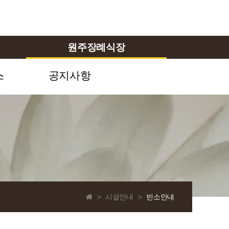
원주장례식장
스
공지사항
>
시설안내
>
빈소안내