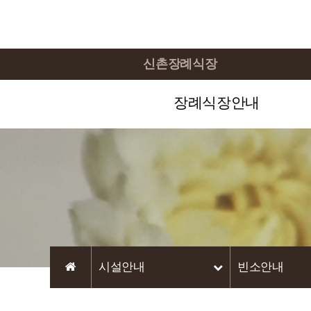
신촌장례식장
장례식장안내
시설안내
빈소안내