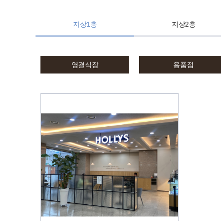
지상1층
지상2층
영결식장
용품점