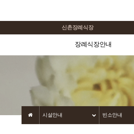
신촌장례식장
장례식장안내
시설안내
빈소안내