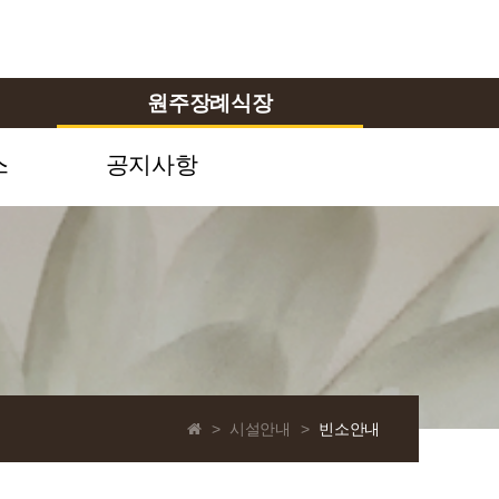
원주장례식장
스
공지사항
>
시설안내
>
빈소안내